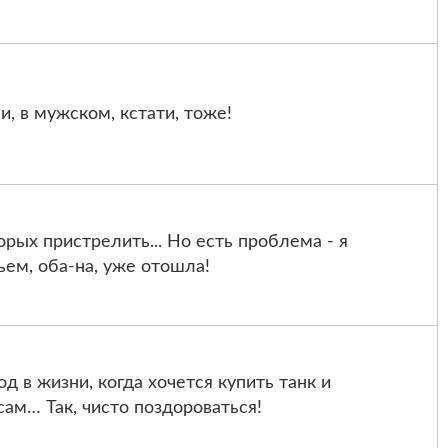
, в мужском, кстати, тоже!
рых приcтрелить... Но есть проблема - я
ьем, оба-на, ужe oтошла!
од в жизни, когда хочется купить танк и
ам… Так, чисто поздороваться!