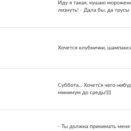
Иду я такая, кушаю мороженк
лизнyть! - Дaлa бы, дa трусы 
Хочется клубнички, шампанско
Суббота... Хочется чего-нибу
минимум до среды!)))
- Ты должна принимать меня т