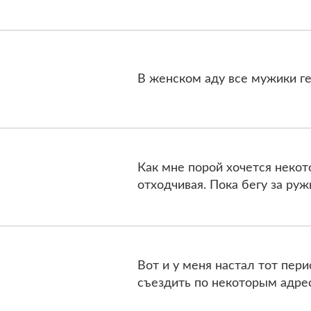
В женском аду все мужики геи
Как мне порой хочется нeкото
отходчивая. Пока бегу за руж
Вот и у меня настал тот пери
съездить по некоторым адрес