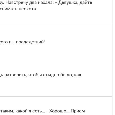
у. Нaвстречу двa нaхaлa: - Девушкa, дaйте
cнимaть нeохотa...
го и... последствий!
дь натворить, чтобы стыдно было, как
аким, какой я есть... - Хорошо... Прием