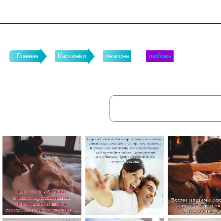
Главная
Картинки
он и она
любовь