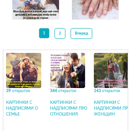
1
2
Вперед
39
открыток
344
открыток
143
открыток
КАРТИНКИ С
КАРТИНКИ С
КАРТИНКИ С
НАДПИСЯМИ О
НАДПИСЯМИ ПРО
НАДПИСЯМИ ПРО
СЕМЬЕ
ОТНОШЕНИЯ
ЖЕНЩИН