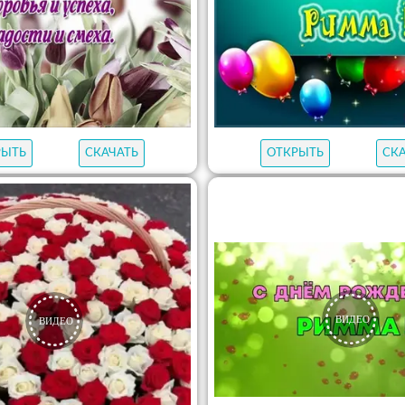
РЫТЬ
СКАЧАТЬ
ОТКРЫТЬ
СК