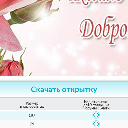
Скачать открытку
Код открытки
Размер
для вставки на
в килобайтах
Форумы | Блоги
187
79