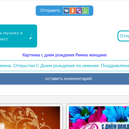
Отправить
ь музыку и
Отп
екст
Картинка с днем рождения Римма женщине
имма. Открытки С Днем рождения по именам. Поздравлени
оставить комментарий