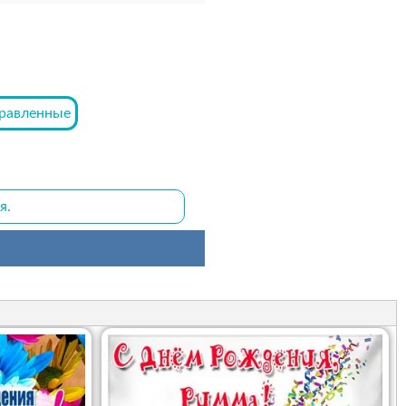
равленные
я.