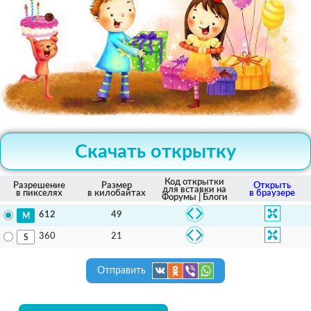
Скачать открытку
Код открытки
Разрешение
Размер
Открыть
для вставки на
в пикселях
в килобайтах
в браузере
Форумы | Блоги
49
612
21
360
Отправить