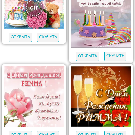
ОТКРЫТЬ
СКАЧАТЬ
ОТКРЫТЬ
СКАЧАТЬ