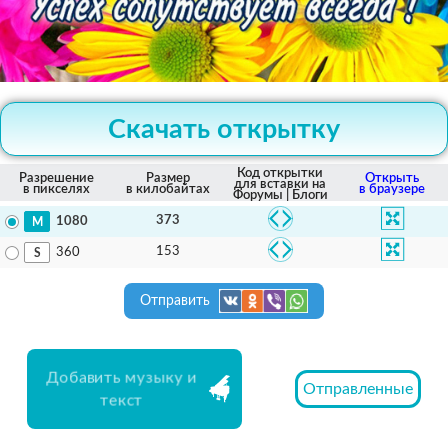
Скачать открытку
Код открытки
Разрешение
Размер
Открыть
для вставки на
в пикселях
в килобайтах
в браузере
Форумы | Блоги
373
1080
153
360
Отправить
Добавить музыку и
Отправленные
текст