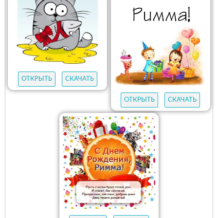
ОТКРЫТЬ
СКАЧАТЬ
ОТКРЫТЬ
СКАЧАТЬ