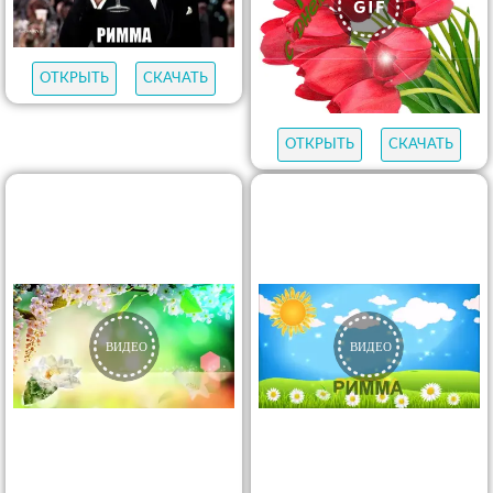
ОТКРЫТЬ
СКАЧАТЬ
ОТКРЫТЬ
СКАЧАТЬ