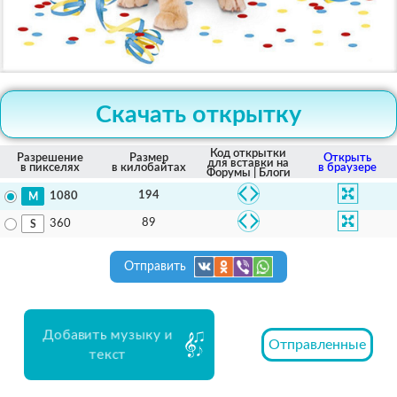
Скачать открытку
Код открытки
Разрешение
Размер
Открыть
для вставки на
в пикселях
в килобайтах
в браузере
Форумы | Блоги
194
1080
89
360
Отправить
Добавить музыку и
Отправленные
текст