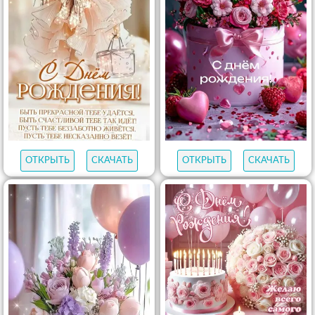
ОТКРЫТЬ
СКАЧАТЬ
ОТКРЫТЬ
СКАЧАТЬ