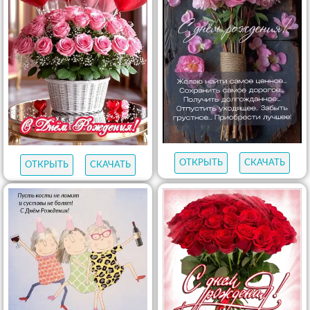
ОТКРЫТЬ
СКАЧАТЬ
ОТКРЫТЬ
СКАЧАТЬ