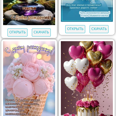
ОТКРЫТЬ
СКАЧАТЬ
ОТКРЫТЬ
СКАЧАТЬ