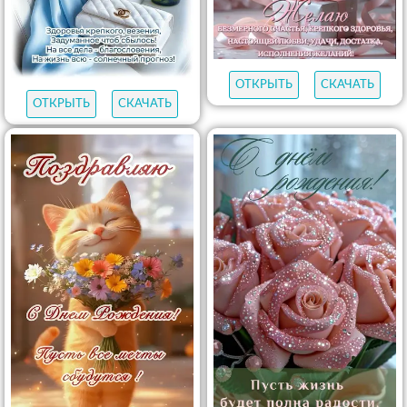
ОТКРЫТЬ
СКАЧАТЬ
ОТКРЫТЬ
СКАЧАТЬ