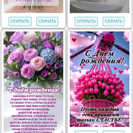
ОТКРЫТЬ
СКАЧАТЬ
ОТКРЫТЬ
СКАЧАТЬ