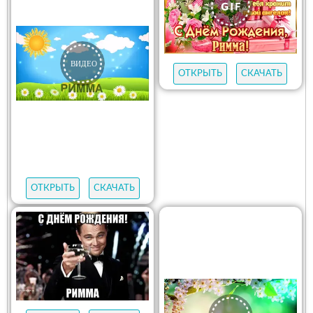
ОТКРЫТЬ
СКАЧАТЬ
ОТКРЫТЬ
СКАЧАТЬ