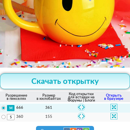
Скачать открытку
Код открытки
Разрешение
Размер
Открыть
для вставки на
в пикселях
в килобайтах
в браузере
Форумы | Блоги
361
666
155
360