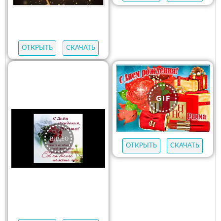
ОТКРЫТЬ
СКАЧАТЬ
ОТКРЫТЬ
СКАЧАТЬ