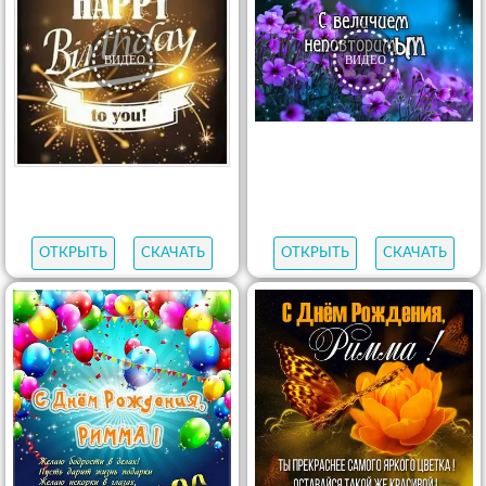
ОТКРЫТЬ
СКАЧАТЬ
ОТКРЫТЬ
СКАЧАТЬ