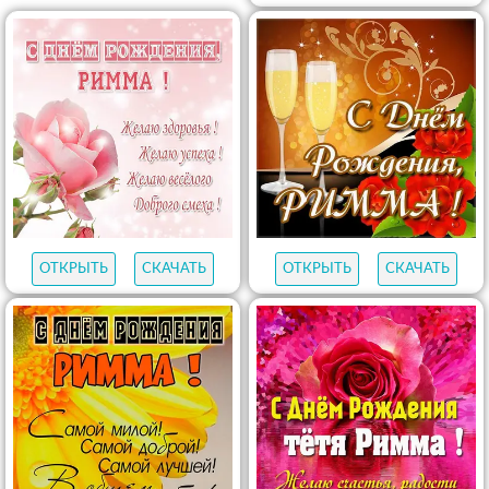
ОТКРЫТЬ
СКАЧАТЬ
ОТКРЫТЬ
СКАЧАТЬ