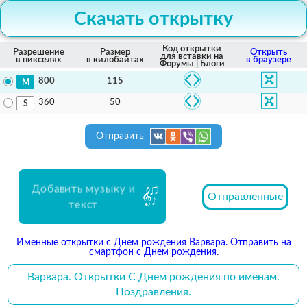
Скачать открытку
Код открытки
Разрешение
Размер
Открыть
для вставки на
в пикселях
в килобайтах
в браузере
Форумы | Блоги
115
800
50
360
Отправить
Добавить музыку и
Отправленные
текст
Именные открытки с Днем рождения Варвара. Отправить на
смартфон с Днем рождения.
Варвара. Открытки С Днем рождения по именам.
Поздравления.