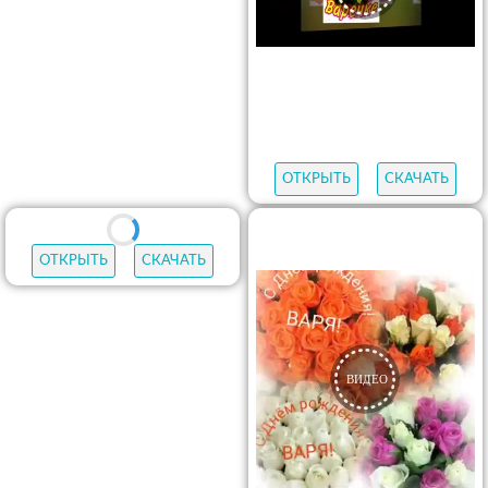
ОТКРЫТЬ
СКАЧАТЬ
ОТКРЫТЬ
СКАЧАТЬ