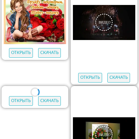
ОТКРЫТЬ
СКАЧАТЬ
ОТКРЫТЬ
СКАЧАТЬ