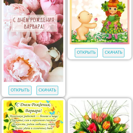
ОТКРЫТЬ
СКАЧАТЬ
ОТКРЫТЬ
СКАЧАТЬ