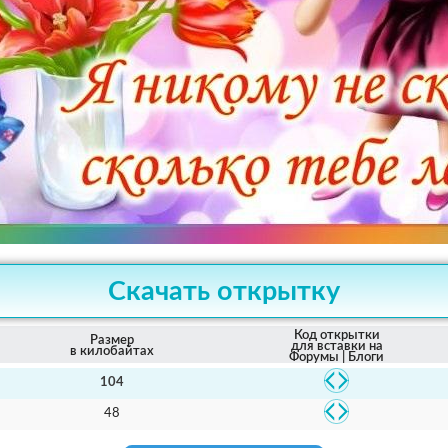
Скачать открытку
Код открытки
Размер
для вставки на
в килобайтах
Форумы | Блоги
104
48