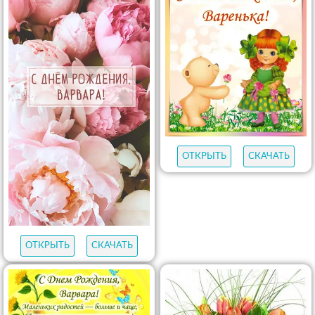
ОТКРЫТЬ
СКАЧАТЬ
ОТКРЫТЬ
СКАЧАТЬ