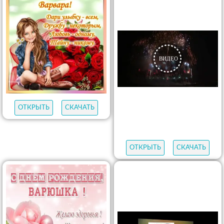
ОТКРЫТЬ
СКАЧАТЬ
ОТКРЫТЬ
СКАЧАТЬ