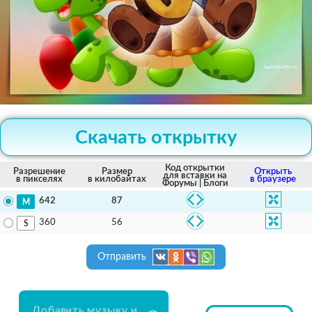
Скачать открытку
Код открытки
Разрешение
Размер
Открыть
для вставки на
в пикселях
в килобайтах
в браузере
Форумы | Блоги
87
642
56
360
Отправить
Добавить музыку и