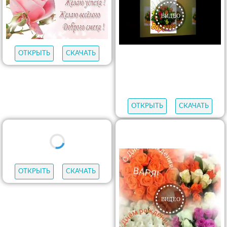
ОТКРЫТЬ
СКАЧАТЬ
ОТКРЫТЬ
СКАЧАТЬ