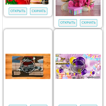
ОТКРЫТЬ
СКАЧАТЬ
ОТКРЫТЬ
СКАЧАТЬ