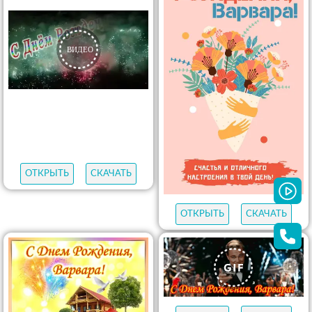
ОТКРЫТЬ
СКАЧАТЬ
ОТКРЫТЬ
СКАЧАТЬ