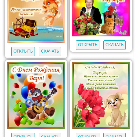
ОТКРЫТЬ
СКАЧАТЬ
ОТКРЫТЬ
СКАЧАТЬ