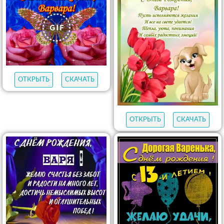
ОТКРЫТЬ
СКАЧАТЬ
ОТКРЫТЬ
СКАЧАТЬ