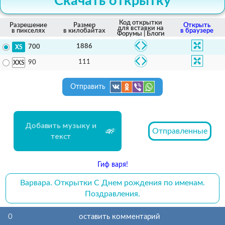
Скачать открытку
Код открытки
Разрешение
Размер
Открыть
для вставки на
в пикселях
в килобайтах
в браузере
Форумы | Блоги
1886
700
111
90
Отправить
Добавить музыку и
Отправленные
текст
Гиф варя!
Варвара. Открытки С Днем рождения по именам.
Поздравления.
0
оставить комментарий