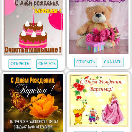
ОТКРЫТЬ
СКАЧАТЬ
ОТКРЫТЬ
СКАЧАТЬ