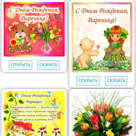
ОТКРЫТЬ
СКАЧАТЬ
ОТКРЫТЬ
СКАЧАТЬ