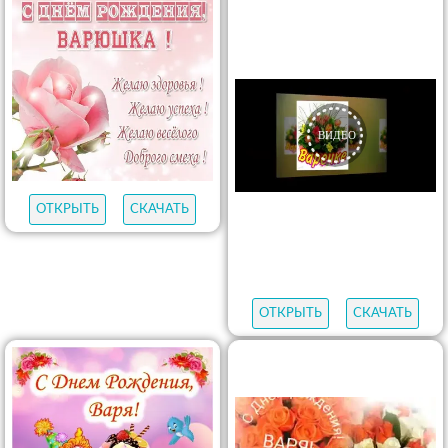
ОТКРЫТЬ
СКАЧАТЬ
ОТКРЫТЬ
СКАЧАТЬ