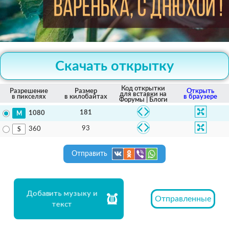
Скачать открытку
Код открытки
Разрешение
Размер
Открыть
для вставки на
в пикселях
в килобайтах
в браузере
Форумы | Блоги
181
1080
93
360
Отправить
Добавить музыку и
Отправленные
текст