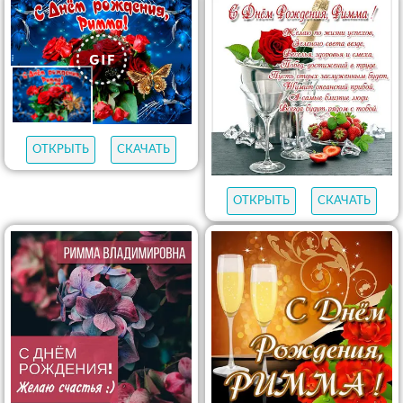
ОТКРЫТЬ
СКАЧАТЬ
ОТКРЫТЬ
СКАЧАТЬ