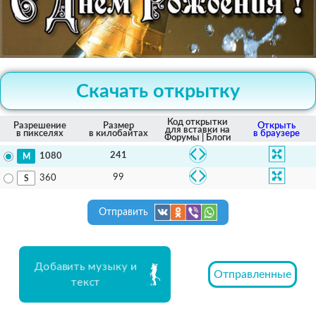
Скачать открытку
Код открытки
Разрешение
Размер
Открыть
для вставки на
в пикселях
в килобайтах
в браузере
Форумы | Блоги
241
1080
99
360
Отправить
Добавить музыку и
Отправленные
текст