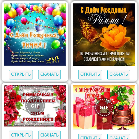
ОТКРЫТЬ
СКАЧАТЬ
ОТКРЫТЬ
СКАЧАТЬ