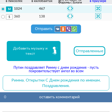
в пикселях
в килобайтах
в браузере
Форумы | Блоги
467
1024
138
360
Отправить
Добавить музыку и
Отправленные
текст
Путин поздравляет Римму с днем рождения - пусть
покровительствует ангел во всем
Римма. Открытки С Днем рождения по именам.
Поздравления.
0
оставить комментарий