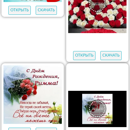
ОТКРЫТЬ
СКАЧАТЬ
ОТКРЫТЬ
СКАЧАТЬ