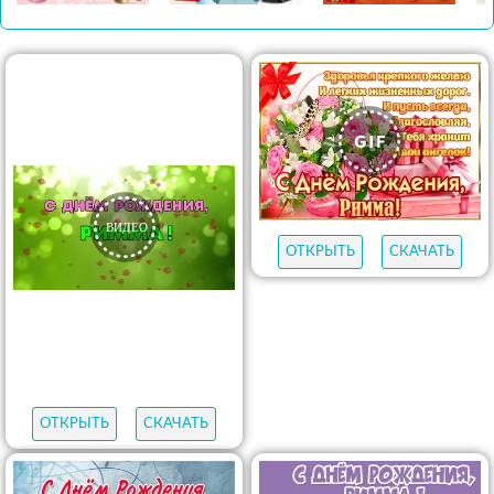
ОТКРЫТЬ
СКАЧАТЬ
ОТКРЫТЬ
СКАЧАТЬ