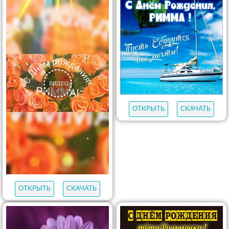
ОТКРЫТЬ
СКАЧАТЬ
ОТКРЫТЬ
СКАЧАТЬ