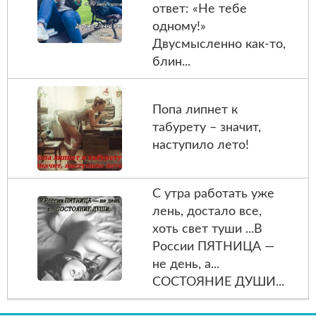
ответ: «Не тебе
одному!»
Двусмысленно как-то,
блин...
Попа липнет к
табурету – значит,
наступило лето!
С утра работать уже
лень, достало все,
хоть свет туши ...В
России ПЯТНИЦА —
не день, а...
СОСТОЯНИЕ ДУШИ...