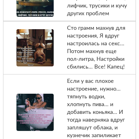
лифчик, трусики и кучу
других проблем
Сто грамм махнув для
настроения, Я вдруг
настроилась на секс…
Потом махнув еще
пол-литра, Настройки
сбились… Все! Капец!
Если у вас плохое
настроение, нужно…
тяпнуть водки,
хлопнуть пива… и
добавить коньяка… И
тогда наверняка вдруг
запляшут облака, и
кузнечик запиликает