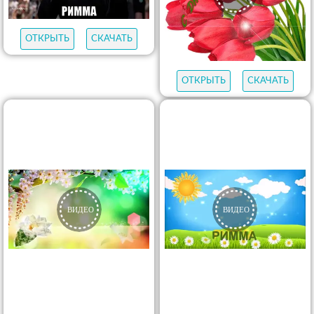
ОТКРЫТЬ
СКАЧАТЬ
ОТКРЫТЬ
СКАЧАТЬ