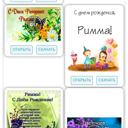
ОТКРЫТЬ
СКАЧАТЬ
ОТКРЫТЬ
СКАЧАТЬ