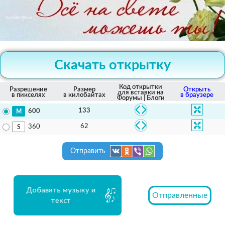
Скачать открытку
Код открытки
Разрешение
Размер
Открыть
для вставки на
в пикселях
в килобайтах
в браузере
Форумы | Блоги
133
600
62
360
Отправить
Добавить музыку и
Отправленные
текст