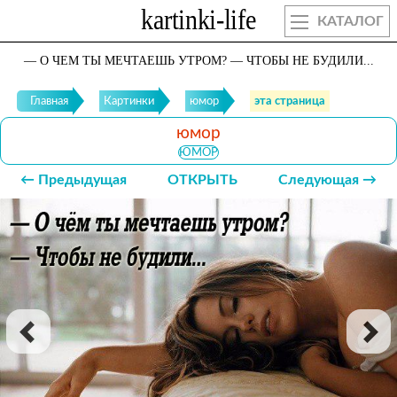
КАТАЛОГ
— О ЧЕМ ТЫ МЕЧТАЕШЬ УТРОМ? — ЧТОБЫ НЕ БУДИЛИ...
Главная
Картинки
юмор
эта страница
юмор
ЮМОР
← Предыдущая
ОТКРЫТЬ
Следующая →