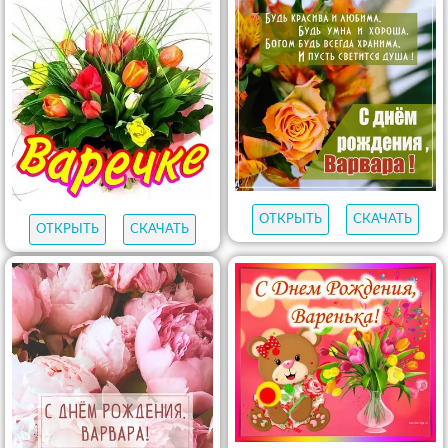
ОТКРЫТЬ
СКАЧАТЬ
ОТКРЫТЬ
СКАЧАТЬ