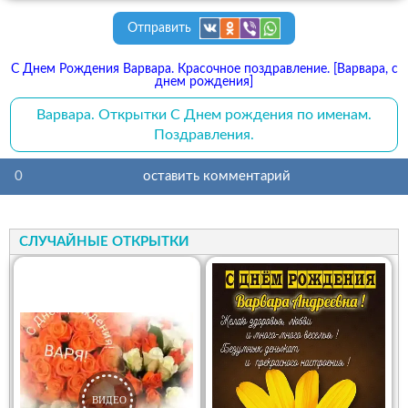
Отправить
С Днем Рождения Варвара. Красочное поздравление. [Варвара, с
днем рождения]
Варвара. Открытки С Днем рождения по именам.
Поздравления.
0
оставить комментарий
СЛУЧАЙНЫЕ ОТКРЫТКИ