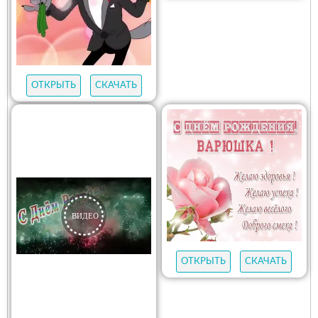
ОТКРЫТЬ
СКАЧАТЬ
ОТКРЫТЬ
СКАЧАТЬ