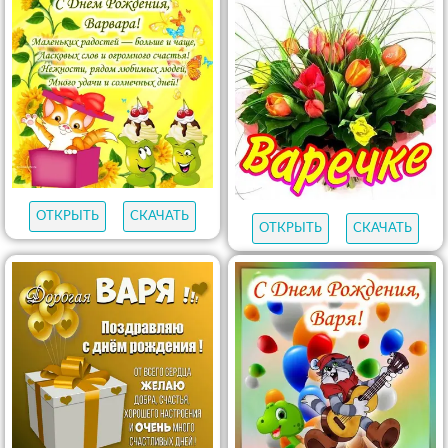
ОТКРЫТЬ
СКАЧАТЬ
ОТКРЫТЬ
СКАЧАТЬ