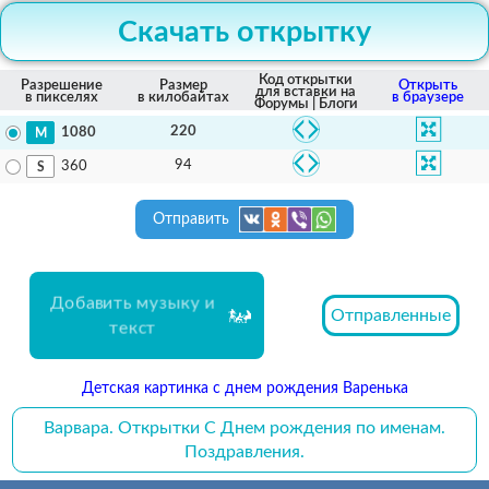
Скачать открытку
Код открытки
Разрешение
Размер
Открыть
для вставки на
в пикселях
в килобайтах
в браузере
Форумы | Блоги
220
1080
94
360
Отправить
Добавить музыку и
Отправленные
текст
Детская картинка с днем рождения Варенька
Варвара. Открытки С Днем рождения по именам.
Поздравления.