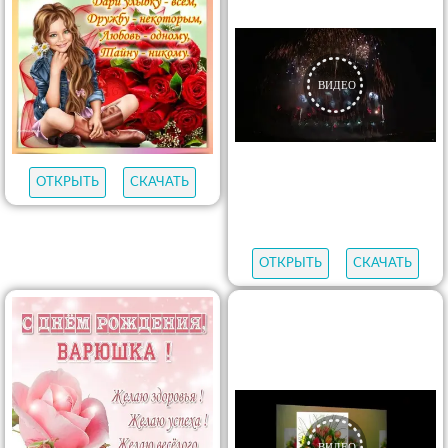
ОТКРЫТЬ
СКАЧАТЬ
ОТКРЫТЬ
СКАЧАТЬ