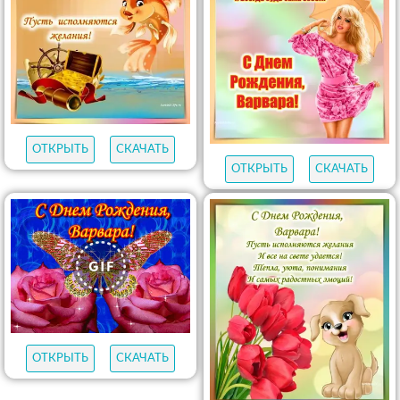
ОТКРЫТЬ
СКАЧАТЬ
ОТКРЫТЬ
СКАЧАТЬ