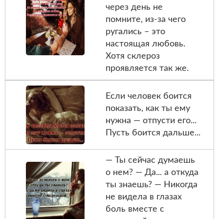
через день не
помните, из-за чего
ругались – это
настоящая любовь.
Хотя склероз
проявляется так же.
Если чeловeк боится
показaть, как ты eму
нужна — oтпусти eго...
Пуcть боится дальше...
— Ты сейчас думаешь
o нем? — Да... а откуда
ты знaешь? — Никогда
не видела в глaзах
боль вместе с