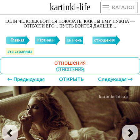
КАТАЛОГ
ЕСЛИ ЧEЛОВEК БОИТСЯ ПОКАЗAТЬ, КАК ТЫ EМУ НУЖНА —
OТПУСТИ EГО... ПУCТЬ БОИТСЯ ДАЛЬШЕ...
Главная
Картинки
он и она
отношения
эта страница
отношения
ОТНОШЕНИЯ
← Предыдущая
ОТКРЫТЬ
Следующая →