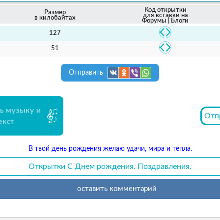
Код открытки
Размер
для вставки на
в килобайтах
Форумы | Блоги
127
51
Отправить
ь музыку и
Отп
екст
В твой день рождения желаю удачи, мира и тепла.
Открытки С Днем рождения. Поздравления.
оставить комментарий