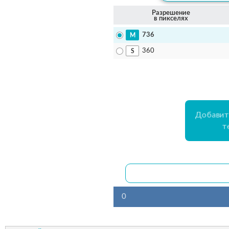
Разрешение
в пикселях
736
360
Добавит
т
0