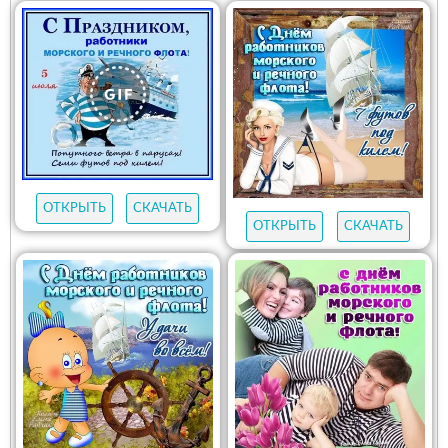
ОТКРЫТЬ
СКАЧАТЬ
ОТКРЫТЬ
СКАЧАТЬ