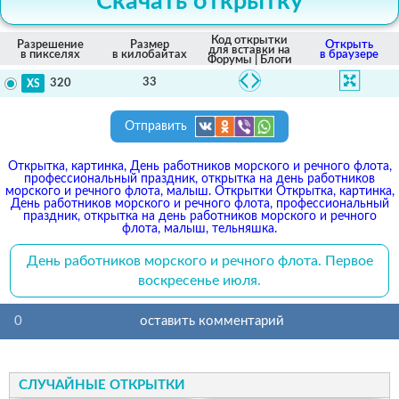
Скачать открытку
Код открытки
Разрешение
Размер
Открыть
для вставки на
в пикселях
в килобайтах
в браузере
Форумы | Блоги
33
320
Отправить
Открытка, картинка, День работников морского и речного флота,
профессиональный праздник, открытка на день работников
морского и речного флота, малыш. Открытки Открытка, картинка,
День работников морского и речного флота, профессиональный
праздник, открытка на день работников морского и речного
флота, малыш, тельняшка.
День работников морского и речного флота. Первое
воскресенье июля.
0
оставить комментарий
СЛУЧАЙНЫЕ ОТКРЫТКИ