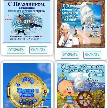
ОТКРЫТЬ
СКАЧАТЬ
ОТКРЫТЬ
СКАЧАТЬ