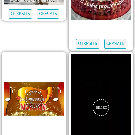
ОТКРЫТЬ
СКАЧАТЬ
ОТКРЫТЬ
СКАЧАТЬ