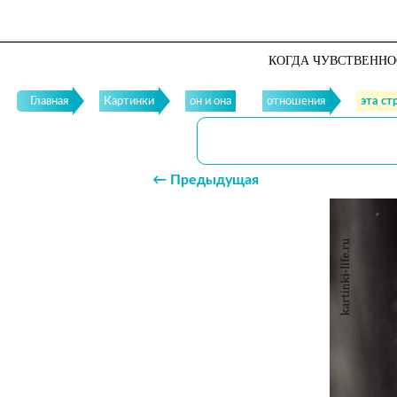
КОГДА ЧУВСТВЕННО
Главная
Картинки
он и она
отношения
эта ст
← Предыдущая