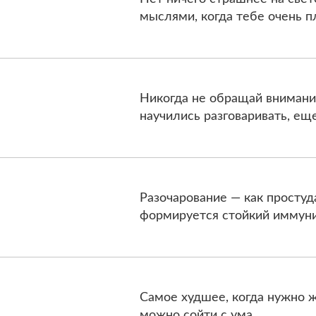
мыслями, когда тебе очень п
Никогда не обращай внимания
научились разговаривать, еще
Рaзочаровaние — как простуд
формируется стойкий иммунит
Самое худшее, когда нужно ж
можно сойти с ума.