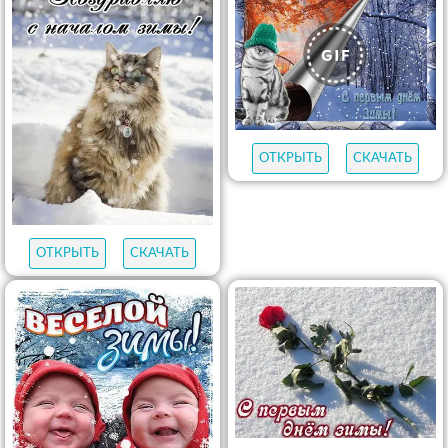
ОТКРЫТЬ
СКАЧАТЬ
ОТКРЫТЬ
СКАЧАТЬ