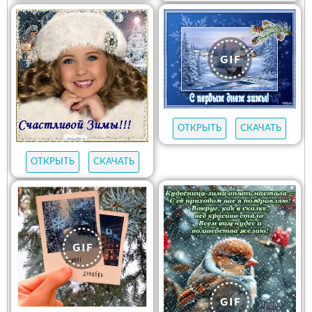
ОТКРЫТЬ
СКАЧАТЬ
ОТКРЫТЬ
СКАЧАТЬ