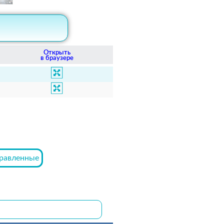
Открыть
в браузере
равленные