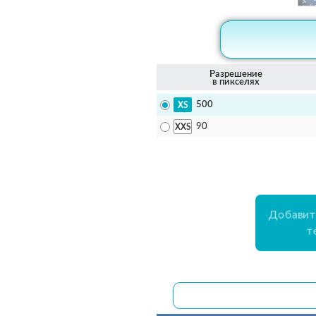
Разрешение
в пикселях
500
90
Добавит
т