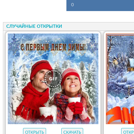
0
СЛУЧАЙНЫЕ ОТКРЫТКИ
ОТКРЫТЬ
СКАЧАТЬ
ОТКР