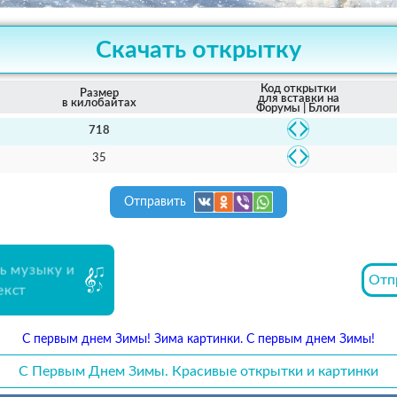
Скачать открытку
Код открытки
Размер
для вставки на
в килобайтах
Форумы | Блоги
718
35
Отправить
ь музыку и
Отп
екст
С первым днем Зимы! Зима картинки. С первым днем Зимы!
С Первым Днем Зимы. Красивые открытки и картинки