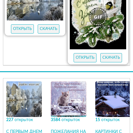
ОТКРЫТЬ
СКАЧАТЬ
ОТКРЫТЬ
СКАЧАТЬ
227
открыток
3584
открыток
15
открыток
С ПЕРВЫМ ДНЕМ
ПОЖЕЛАНИЯ НА
КАРТИНКИ С