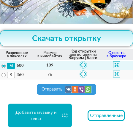
Скачать открытку
Код открытки
Разрешение
Размер
Открыть
для вставки на
в пикселях
в килобайтах
в браузере
Форумы | Блоги
109
600
76
360
Отправить
Добавить музыку и
Отправленные
текст