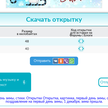
Скачать открытку
Код открытки
Размер
для вставки на
в килобайтах
Форумы | Блоги
48
40
Отправить
ь музыку и
Отп
екст
ень зимы, стихи. Открытки Открытка, картинка, первый день зимы,
поздравление на первый день зимы, 1 декабря, зима пришла.