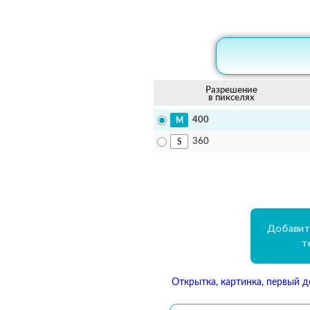
Разрешение
в пикселях
400
360
Добавит
т
Открытка, картинка, первый д