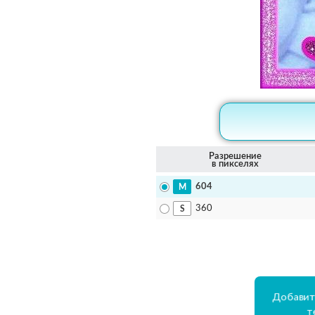
Разрешение
в пикселях
604
360
Добавит
т