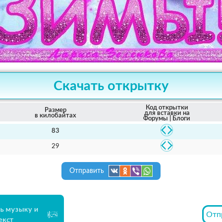
Скачать открытку
Код открытки
Размер
для вставки на
в килобайтах
Форумы | Блоги
83
29
Отправить
ь музыку и
Отп
екст