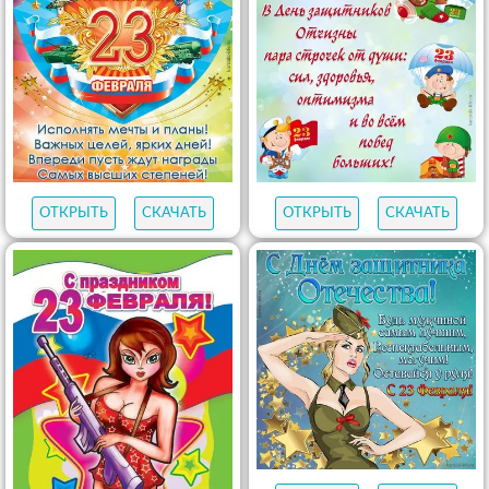
ОТКРЫТЬ
СКАЧАТЬ
ОТКРЫТЬ
СКАЧАТЬ