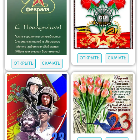
ОТКРЫТЬ
СКАЧАТЬ
ОТКРЫТЬ
СКАЧАТЬ