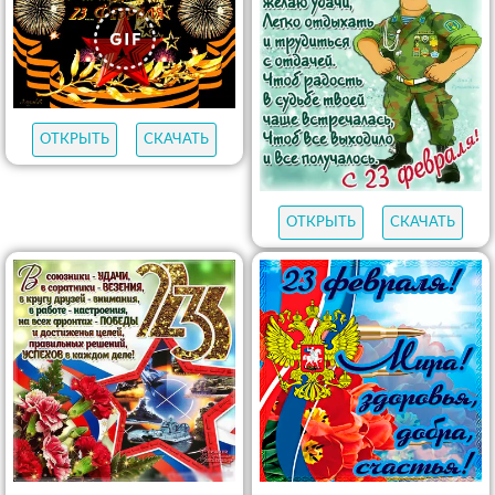
ОТКРЫТЬ
СКАЧАТЬ
ОТКРЫТЬ
СКАЧАТЬ