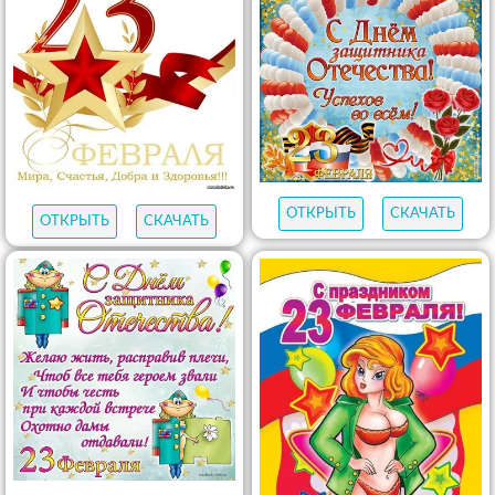
ОТКРЫТЬ
СКАЧАТЬ
ОТКРЫТЬ
СКАЧАТЬ