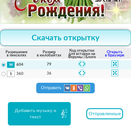
Скачать открытку
Код открытки
Разрешение
Размер
Открыть
для вставки на
в пикселях
в килобайтах
в браузере
Форумы | Блоги
79
604
36
360
Отправить
Добавить музыку и
Отправленные
текст