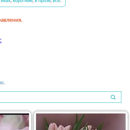
тихах
,
короткие
,
в прозе
,
все
.
авления.
С
ас.