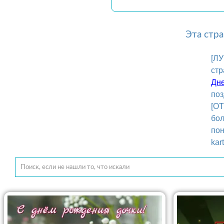
Эта стр
[Л
стр
Дне
поз
[О
бол
пон
kar