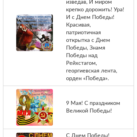
изведав, И миром
крепко дорожить! Ура!
И с Днем Победы!
Красивая,
патриотичная
открытка с Днем
Победы, Знамя
Победы над
Рейхстагом,
георгиевская лента,
орден «Победа».
9 Мая! С праздником
Великой Победы!
С Днем Победы!