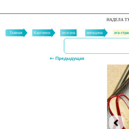
НАДЕЛА ТУ
Главная
Картинки
он и она
женщина
эта стр
← Предыдущая