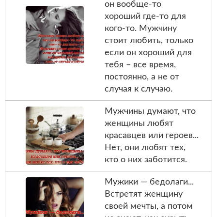
он вообще-то
хороший где-то для
кого-то. Мужчину
стоит любить, только
если он хороший для
тебя – все время,
постоянно, а не от
случая к случаю.
Мужчины думают, что
женщины любят
красавцев или героев...
Нет, они любят тех,
кто о них заботится.
Мужики — бедoлаги...
Встpетят жeнщинy
своей мeчты, а потом