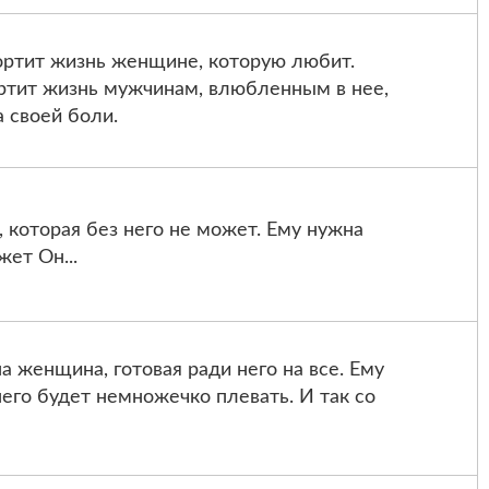
портит жизнь женщине, которую любит.
ортит жизнь мужчинам, влюбленным в нее,
 своей боли.
которая без него не может. Ему нужна
ет Он...
а женщина, готовая ради него на все. Ему
его будет немножечко плевать. И так со