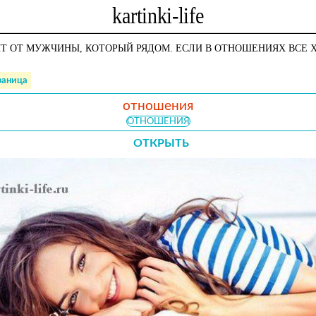
 ОТ МУЖЧИНЫ, КОТОРЫЙ РЯДОМ. ЕСЛИ В ОТНОШЕНИЯХ ВСЕ Х
раница
отношения
ОТНОШЕНИЯ
ОТКРЫТЬ