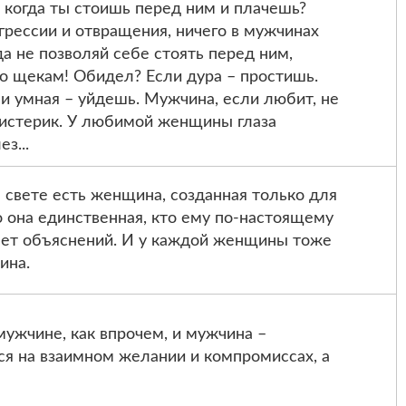
 когда ты стоишь перед ним и плачешь?
грессии и отвращения, ничего в мужчинах
да не позволяй себе стоять перед ним,
о щекам! Обидел? Если дура – простишь.
и умная – уйдешь. Мужчина, если любит, не
истерик. У любимой женщины глаза
з...
 свете есть женщина, созданная только для
но она единственная, кто ему по-настоящему
 нет объяснений. И у каждой женщины тоже
ина.
ужчине, как впрочем, и мужчина –
я на взаимном желании и компромиссах, а