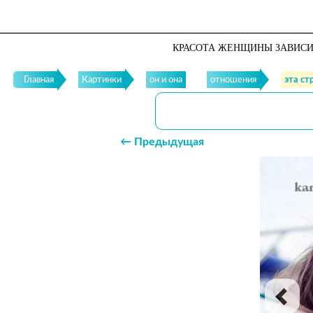
КРАСОТА ЖЕНЩИНЫ ЗАВИСИТ
Главная
Картинки
он и она
отношения
эта ст
← Предыдущая