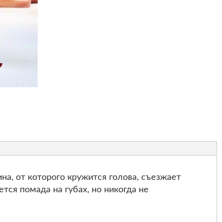
а, от которого кружится голова, съезжает
ется помада на губах, но никогда не