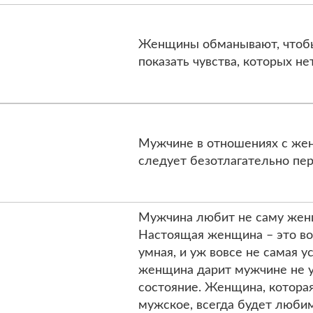
Женщины обманывают, чтобы
показать чувства, которых нет
Мужчине в отношениях с жен
следует безотлагательно пер
Мужчина любит не саму женщи
Настоящая женщина – это вов
умная, и уж вовсе не самая 
женщина дарит мужчине не ум,
состояние. Женщина, которая
мужское, всегда будет любим