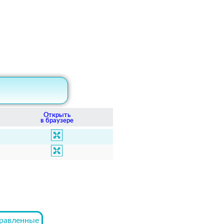
Открыть
в браузере
равленные