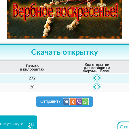
Скачать открытку
Код открытки
Размер
для вставки на
в килобайтах
Форумы | Блоги
272
20
Отправить
ь музыку и
Отп