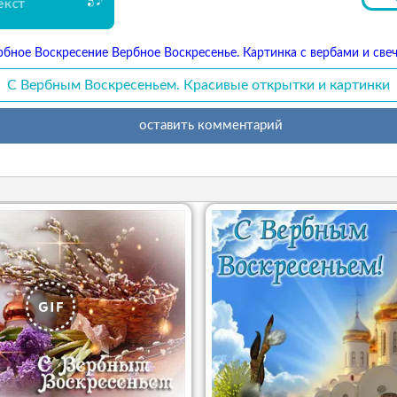
екст
рбное Воскресение Вербное Воскресенье. Картинка с вербами и свеч
С Вербным Воскресеньем. Красивые открытки и картинки
оставить комментарий