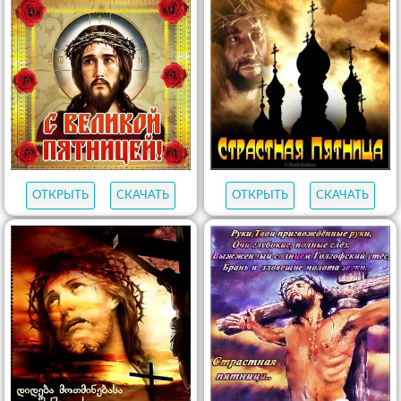
ОТКРЫТЬ
СКАЧАТЬ
ОТКРЫТЬ
СКАЧАТЬ