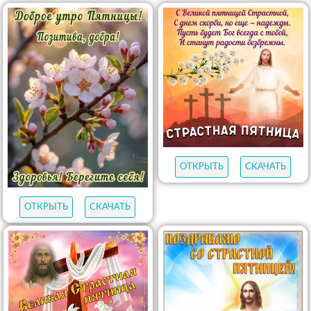
ОТКРЫТЬ
СКАЧАТЬ
ОТКРЫТЬ
СКАЧАТЬ