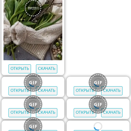
ОТКРЫТЬ
СКАЧАТЬ
ОТКРЫТЬ
СКАЧАТЬ