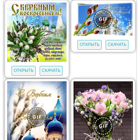
ОТКРЫТЬ
СКАЧАТЬ
ОТКРЫТЬ
СКАЧАТЬ