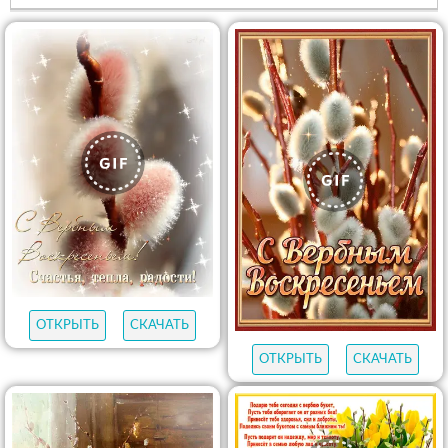
ОТКРЫТЬ
СКАЧАТЬ
ОТКРЫТЬ
СКАЧАТЬ