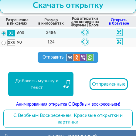
Скачать открытку
Код открытки
Разрешение
Размер
Открыть
для вставки на
в пикселях
в килобайтах
в браузере
Форумы | Блоги
3486
600
124
90
Отправить
Добавить музыку и
Отправленные
текст
Анимированная открытка С Вербным воскресеньем!
С Вербным Воскресеньем. Красивые открытки и
картинки
0
оставить комментарий