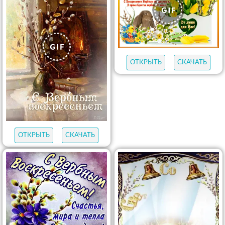
ОТКРЫТЬ
СКАЧАТЬ
ОТКРЫТЬ
СКАЧАТЬ