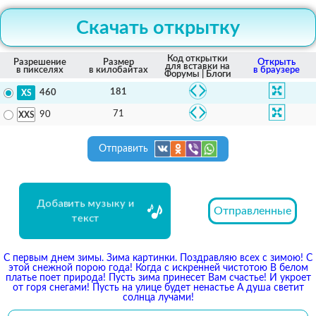
Скачать открытку
Код открытки
Разрешение
Размер
Открыть
для вставки на
в пикселях
в килобайтах
в браузере
Форумы | Блоги
181
460
71
90
Отправить
Добавить музыку и
Отправленные
текст
С первым днем зимы. Зима картинки. Поздравляю всех с зимою! С
этой снежной порою года! Когда с искренней чистотою В белом
платье поет природа! Пусть зима принесет Вам счастье! И укроет
от горя снегами! Пусть на улице будет ненастье А душа светит
солнца лучами!