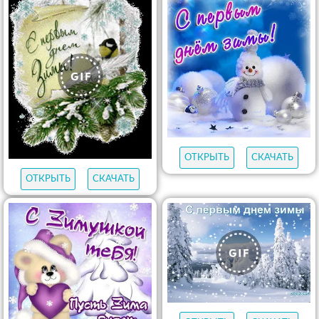
ОТКРЫТЬ
СКАЧАТЬ
ОТКРЫТЬ
СКАЧАТЬ