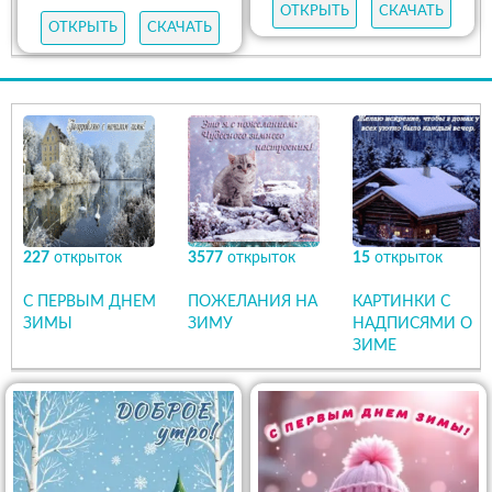
ОТКРЫТЬ
СКАЧАТЬ
ОТКРЫТЬ
СКАЧАТЬ
227
открыток
3577
открыток
15
открыток
С ПЕРВЫМ ДНЕМ
ПОЖЕЛАНИЯ НА
КАРТИНКИ С
ЗИМЫ
ЗИМУ
НАДПИСЯМИ О
ЗИМЕ