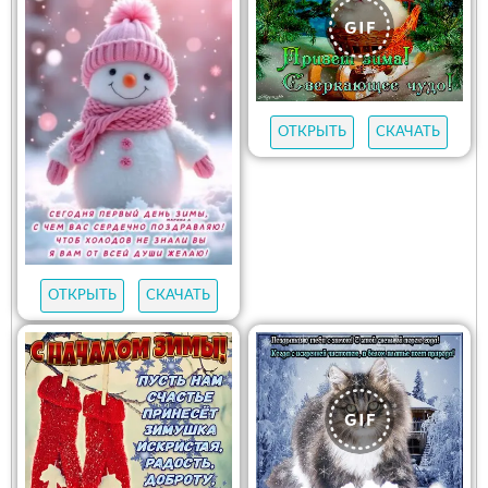
ОТКРЫТЬ
СКАЧАТЬ
ОТКРЫТЬ
СКАЧАТЬ