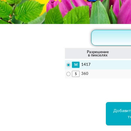
Разрешение
в пикселях
1417
360
Добавит
т