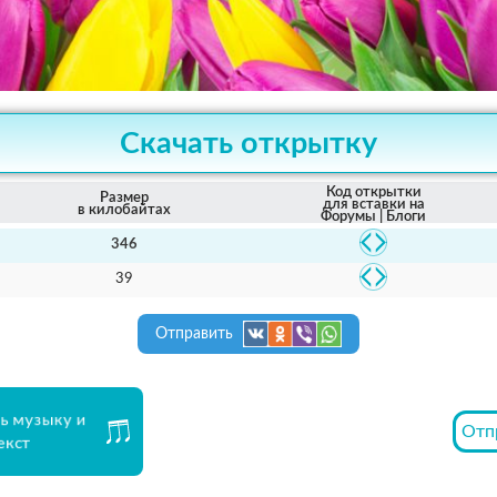
Скачать открытку
Код открытки
Размер
для вставки на
в килобайтах
Форумы | Блоги
346
39
Отправить
ь музыку и
Отп
екст