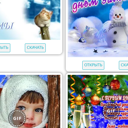
РЫТЬ
СКАЧАТЬ
ОТКРЫТЬ
СК