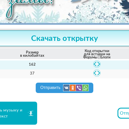
Скачать открытку
Код открытки
Размер
для вставки на
в килобайтах
Форумы | Блоги
162
37
Отправить
ь музыку и
Отп
екст