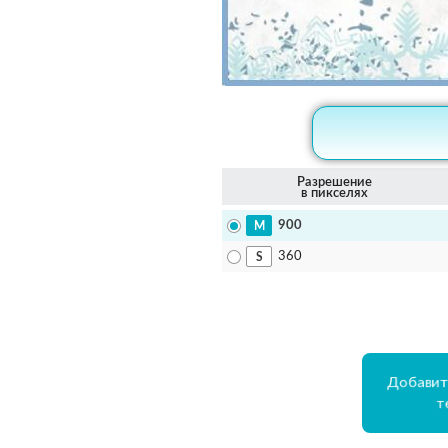
Разрешение
в пикселях
900
360
Добавит
т