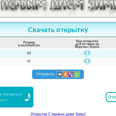
Скачать открытку
Код открытки
Размер
для вставки на
в килобайтах
Форумы | Блоги
93
41
Отправить
ь музыку и
Отп
екст
Открытка С первым днем Зимы!