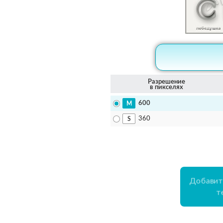
Разрешение
в пикселях
600
360
Добавит
т