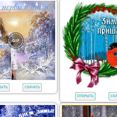
РЫТЬ
СКАЧАТЬ
ОТКРЫТЬ
СК