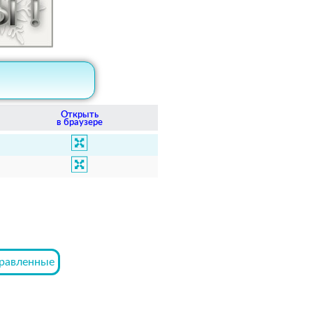
Открыть
в браузере
равленные