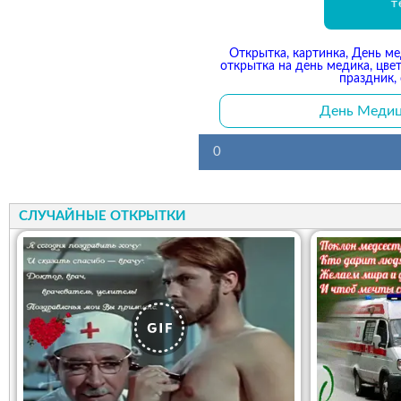
т
Открытка, картинка, День ме
открытка на день медика, цве
праздник, 
День Медици
0
СЛУЧАЙНЫЕ ОТКРЫТКИ