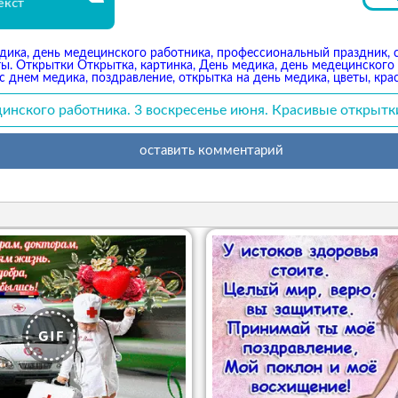
екст
дика, день медецинского работника, профессиональный праздник, 
ты. Открытки Открытка, картинка, День медика, день медецинског
с днем медика, поздравление, открытка на день медика, цветы, кра
нского работника. 3 воскресенье июня. Красивые открытк
оставить комментарий