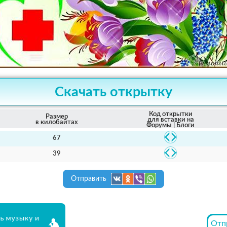
Скачать открытку
Код открытки
Размер
для вставки на
в килобайтах
Форумы | Блоги
67
39
Отправить
ь музыку и
Отп